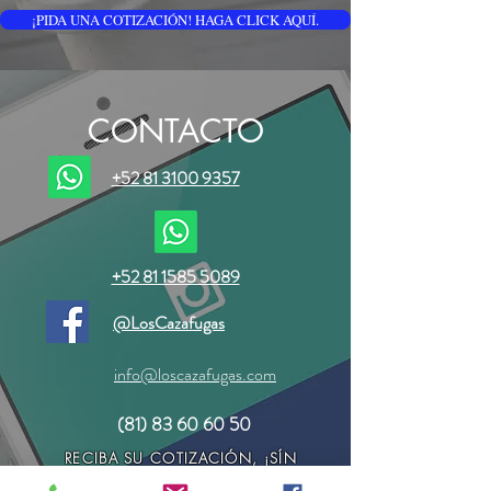
¡PIDA UNA COTIZACIÓN! HAGA CLICK AQUÍ.
CONTACTO
+52 81 3100 9357
+52 81 1585 5089
@LosCazafugas
info@loscazafugas.com
(81) 83 60 60 50
RECIBA SU COTIZACIÓN, ¡SÍN
COMPROMISO!